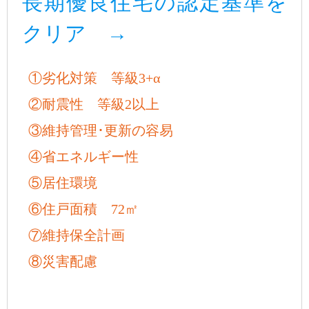
長期優良住宅の認定基準を
クリア →
①劣化対策 等級3+α
②耐震性 等級2以上
③維持管理･更新の容易
④省エネルギー性
⑤居住環境
⑥住戸面積 72㎡
⑦維持保全計画
⑧災害配慮